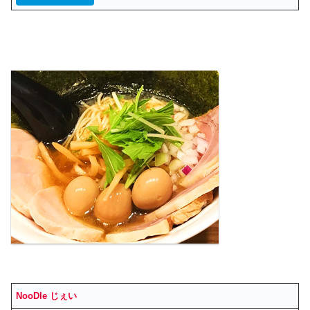
NooDle じぇい