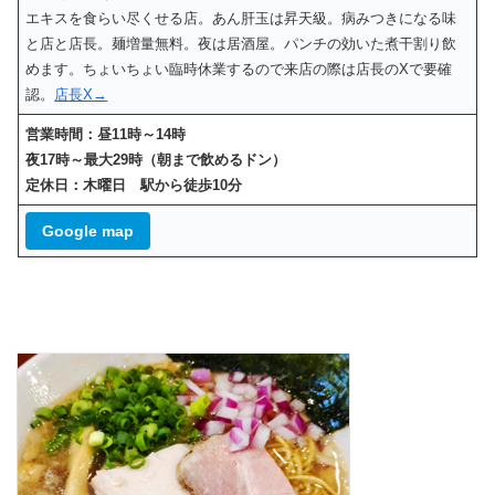
エキスを食らい尽くせる店。あん肝玉は昇天級。病みつきになる味
と店と店長。麺増量無料。夜は居酒屋。パンチの効いた煮干割り飲
めます。ちょいちょい臨時休業するので来店の際は店長のXで要確
認。
店長X→
営業時間：昼11時～14時
夜17時～最大29時（朝まで飲めるドン）
定休日：木曜日 駅から徒歩10分
Google map