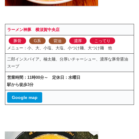
ラーメン神豚 横須賀中央店
豚骨
G系
背油
濃厚
こってり
メニュー：小、大、小塩、大塩、小つけ麺、大つけ麺 他
二郎インスパイア。極太麺、分厚いチャーシュー、濃厚な豚骨醤油
スープ
営業時間：11時00分～ 定休日：水曜日
駅から徒歩3分
Google map