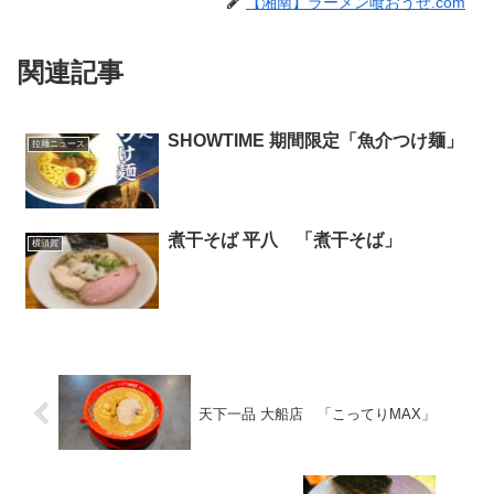
【湘南】ラーメン喰おうぜ.com
関連記事
SHOWTIME 期間限定「魚介つけ麺」
拉麺ニュース
煮干そば 平八 「煮干そば」
横須賀
天下一品 大船店 「こってりMAX」