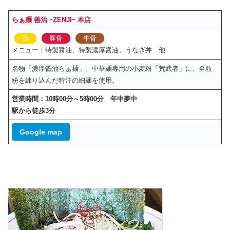
らぁ麺 善治 ｰZENJIｰ 本店
鶏
豚骨
牛骨
メニュー：特製醤油、特製濃厚醤油、うなぎ丼 他
名物「濃厚醤油らぁ麺」。中華麺専用の小麦粉「荒武者」に、全粒
紛を練り込んだ特注の細麺を使用。
営業時間：10時00分～5時00分 年中夢中
駅から徒歩3分
Google map