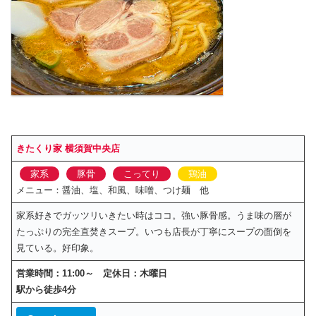
きたくり家 横須賀中央店
家系
豚骨
こってり
鶏油
メニュー：醤油、塩、和風、味噌、つけ麺 他
家系好きでガッツリいきたい時はココ。強い豚骨感。うま味の層が
たっぷりの完全直焚きスープ。いつも店長が丁寧にスープの面倒を
見ている。好印象。
営業時間：11:00～ 定休日：木曜日
駅から徒歩4分