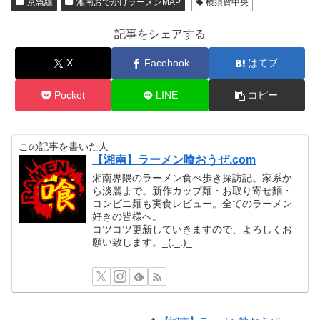
京急線
湘南おでかけラーメンMAP
横須賀中央
記事をシェアする
X
Facebook
はてブ
Pocket
LINE
コピー
この記事を書いた人
【湘南】ラーメン喰おうぜ.com
湘南界隈のラーメン食べ歩き探訪記。家系か
ら淡麗まで。新作カップ麺・お取り寄せ麵・
コンビニ麺も実食レビュー。全てのラーメン
好きの皆様へ。
コツコツ更新していきますので、よろしくお
願い致します。_(._.)_