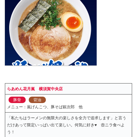
らあめん花月嵐 横須賀中央店
豚骨
背油
メニュー：嵐げんこつ、豚そば銀次郎 他
「私たちはラーメンの無限大の楽しさを全力で追求します」と言う
だけあって限定いっぱい出て楽しい。何気に好き♥ 壺ニラ食べよ
う！