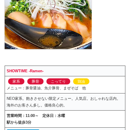
SHOWTIME
-Ramen-
家系
豚骨
こってり
鶏油
メニュー：豚骨醤油、魚介豚骨、まぜそば 他
NEO家系。飽きさせない限定メニュー。人気店。おしゃれな店内。
海外のお客さん多し。価格良心的。
営業時間：11:00～ 定休日：水曜
駅から徒歩3分