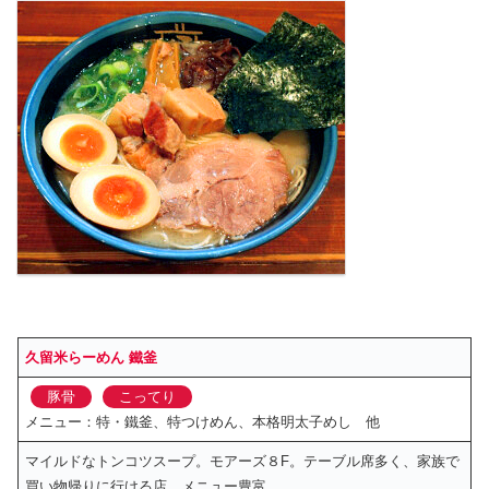
久留米らーめん 鐵釜
豚骨
こってり
メニュー：特・鐵釜、特つけめん、本格明太子めし 他
マイルドなトンコツスープ。モアーズ８F。テーブル席多く、家族で
買い物帰りに行ける店。メニュー豊富。