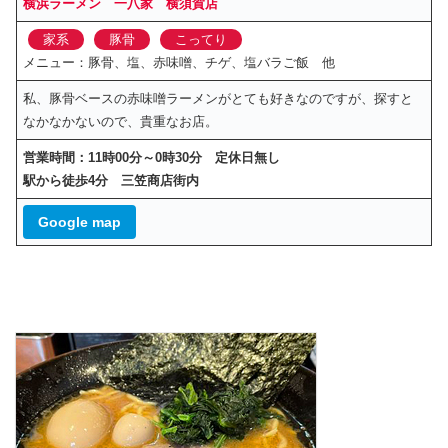
横浜ラーメン
一八家 横須賀店
家系
豚骨
こってり
メニュー：豚骨、塩、赤味噌、チゲ、塩バラご飯 他
私、豚骨ベースの赤味噌ラーメンがとても好きなのですが、探すと
なかなかないので、貴重なお店。
営業時間：11時00分～0時30分 定休日無し
駅から徒歩4分 三笠商店街内
Google map