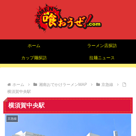
ホーム
ラーメン店探訪
カップ麺探訪
拉麺ニュース
ホーム
湘南おでかけラーメンMAP
京急線
横須賀中央駅
横須賀中央駅
京急線