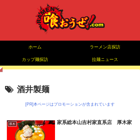
ホーム
ラーメン店探訪
カップ麺探訪
拉麺ニュース
酒井製麺
[PR]本ページはプロモーションが含まれています
家系総本山吉村家直系店 厚木家
厚木