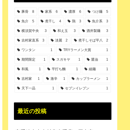
豚骨
8
家系
6
濃厚
6
つけ麺
5
魚介
5
煮干し
4
鶏
3
魚介系
3
横須賀中央
3
和え玉
3
酒井製麺
3
吉村家直系
3
淡麗
2
煮干しそば平八
2
ワンタン
1
TRYラーメン大賞
1
期間限定
1
スガキヤ
1
醤油
1
和風
1
平打ち麵
1
細麺
1
吉村家
1
激辛
1
カップラーメン
1
天下一品
1
セブンイレブン
1
最近の投稿