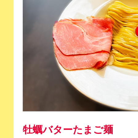
牡蠣バターたまご麺