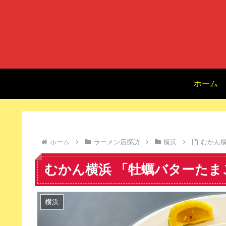
ホーム
ホーム
ラーメン店探訪
横浜
むかん横
むかん横浜 「牡蠣バターたま
横浜