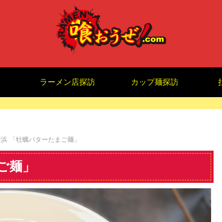
ラーメン店探訪
カップ麺探訪
浜 「牡蠣バターたまご麺」
ご麺」