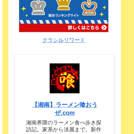
クラシルリワード
【湘南】ラーメン喰おう
ぜ.com
湘南界隈のラーメン食べ歩き探
訪記。家系から淡麗まで。新作