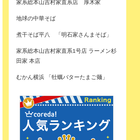
家系総本山吉村家直系店 厚木家
地球の中華そば
煮干そば平八 「明石家さんまそば」
家系総本山吉村家直系1号店 ラーメン杉
田家 本店
むかん横浜 「牡蠣バターたまご麺」