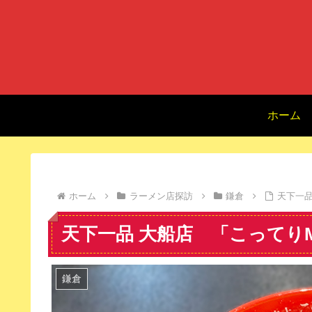
ホーム
ホーム
ラーメン店探訪
鎌倉
天下一品
天下一品 大船店 「こってり
鎌倉