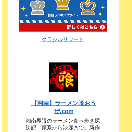
クラシルリワード
【湘南】ラーメン喰おう
ぜ.com
湘南界隈のラーメン食べ歩き探
訪記。家系から淡麗まで。新作