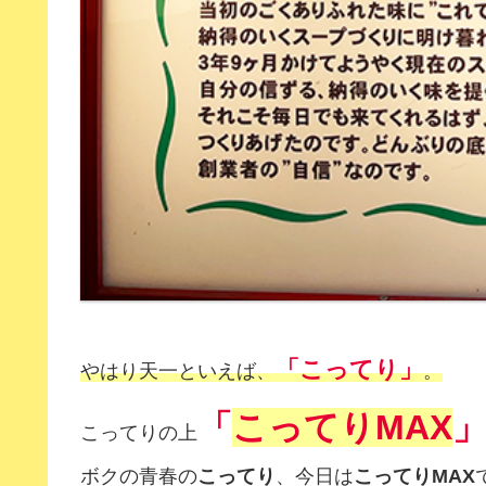
「こってり」
やはり天一といえば、
。
「
こってりMAX
こってりの上
ボクの青春の
こってり
、今日は
こってりMAX