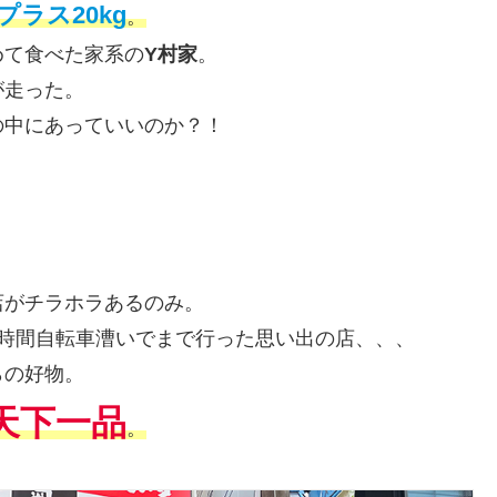
プラス20kg
。
めて食べた家系の
Y村家
。
が走った。
の中にあっていいのか？！
店がチラホラあるのみ。
時間自転車漕いでまで行った思い出の店、、、
らの好物。
天下一品
。