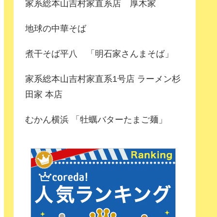
家系総本山吉村家直系店 厚木家
地球の中華そば
煮干そば平八 「明石家さんまそば」
家系総本山吉村家直系1号店 ラーメン杉
田家 本店
むかん横浜 「牡蠣バターたまご麺」