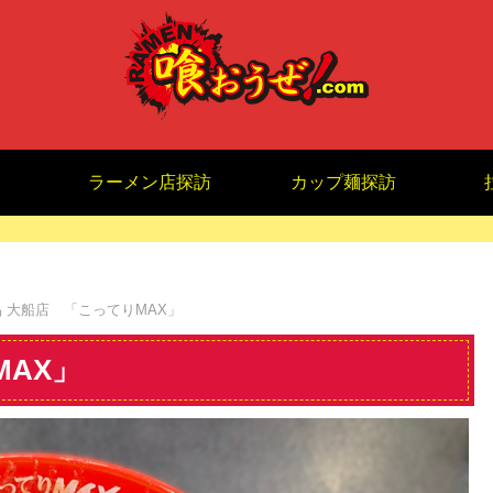
ラーメン店探訪
カップ麺探訪
 大船店 「こってりMAX」
MAX」