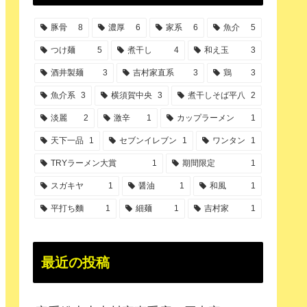
豚骨
8
濃厚
6
家系
6
魚介
5
つけ麺
5
煮干し
4
和え玉
3
酒井製麺
3
吉村家直系
3
鶏
3
魚介系
3
横須賀中央
3
煮干しそば平八
2
淡麗
2
激辛
1
カップラーメン
1
天下一品
1
セブンイレブン
1
ワンタン
1
TRYラーメン大賞
1
期間限定
1
スガキヤ
1
醤油
1
和風
1
平打ち麵
1
細麺
1
吉村家
1
最近の投稿